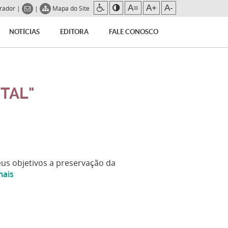
A=
A+
A-
trador
|
|
Mapa do Site
NOTÍCIAS
EDITORA
FALE CONOSCO
ITAL"
eus objetivos a preservação da
mais