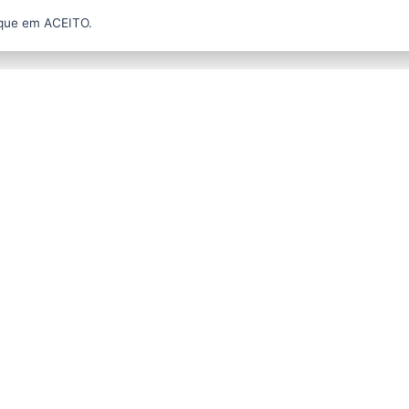
 projeto Memória Digital, a memória institucional está sen
ique em ACEITO.
acessado pelo site da Biblioteca.