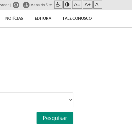
A=
A+
A-
trador
|
|
Mapa do Site
NOTÍCIAS
EDITORA
FALE CONOSCO
Pesquisar