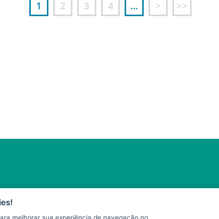
1
2
3
4
...
>
>>
es!
ara melhorar sua experiência de navegação no