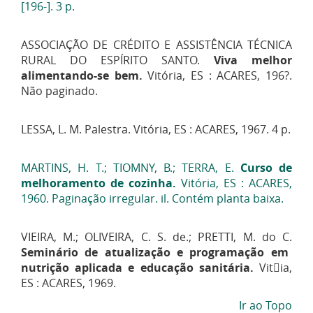
[196-]. 3 p.
ASSOCIAÇÃO DE CRÉDITO E ASSISTÊNCIA TÉCNICA
RURAL DO ESPÍRITO SANTO.
Viva melhor
alimentando-se bem.
Vitória, ES : ACARES, 196?.
Não paginado.
LESSA, L. M. Palestra. Vitória, ES : ACARES, 1967. 4 p.
MARTINS, H. T.; TIOMNY, B.; TERRA, E.
Curso de
melhoramento de cozinha.
Vitória, ES : ACARES,
1960. Paginação irregular. il. Contém planta baixa.
VIEIRA, M.; OLIVEIRA, C. S. de.; PRETTI, M. do C.
Seminár
io de atualizaçã
o e programaçã
o em
nutriçã
o aplicada e educaçã
o sanitár
ia.
Vitia,
ES : ACARES, 1969.
Ir ao Topo