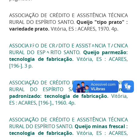
ASSOCIAÇÃO DE CRÉDITO E ASSISTÊNCIA TÉCNICA
RURAL DO ESPÍRITO SANTO.
Queijo "tipo prato" :
variedade prato.
Vitória, ES : ACARES, 1970. 4p.
ASSOCIA
ﾇﾃ
O DE CR
ﾉ
DITO E ASSIST
ﾊ
NCIA T
ﾉ
CNICA
RURAL DO ESP
ﾍ
RITO SANTO.
Queijo parmezão
:
tecnologia de fabricaçã
o.
Vitória, ES : ACARES,
[196-]. 3 p.
ASSOCIAÇÃO DE CRÉDITO E ASSISTÊNCIA TÉCNICA
RURAL DO ESPÍRITO SANTO.
Queijo minas
padronizado: tecnologia de fabricação.
Vitória,
ES : ACARES, [196-]., 1960. 4p.
ASSOCIAÇÃO DE CRÉDITO E ASSISTÊNCIA TÉCNICA
RURAL DO ESPÍRITO SANTO.
Queijo minas frescal :
tecnologia de fabricação.
Vitória, ES : ACARES,