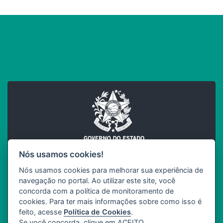
Nós usamos cookies!
Nós usamos cookies para melhorar sua experiência de
INCAPER
navegação no portal. Ao utilizar este site, você
SEAG
Governo do Estado do Espírito Santo
concorda com a política de monitoramento de
cookies. Para ter mais informações sobre como isso é
feito, acesse
Política de Cookies
.
Se você concorda, clique em ACEITO.