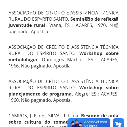
ASSOCIA
ﾇﾃ
O DE CR
ﾉ
DITO E ASSIST
ﾊ
NCIA T
ﾉ
CNICA
RURAL DO ESP
ﾍ
RITO SANTO.
Semin
疵
io de reflex
縊
juventude rural.
Viana, ES : ACARES, 1970. N
縊
paginado. Apostila.
ASSOCIAÇÃO DE CRÉDITO E ASSISTÊNCIA TÉCNICA
RURAL DO ESPÍRITO SANTO.
Workshop sobre
metodologia.
Domingos Martins, ES : ACARES,
1966. Não paginado. Apostila.
ASSOCIAÇÃO DE CRÉDITO E ASSISTÊNCIA TÉCNICA
RURAL DO ESPÍRITO SANTO.
Workshop sobre
planejamento de programa.
Alegre, ES : ACARES,
1960. Não paginado. Apostila.
CAMPOS, J. P. de.; SILVA, R. F. da.
Resumo de aula
sobre cultura do tomateiro.
Venda Nova do