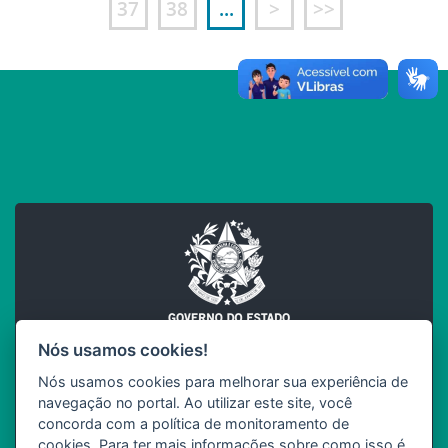
37
38
...
>
>>
Nós usamos cookies!
Nós usamos cookies para melhorar sua experiência de
INCAPER
navegação no portal. Ao utilizar este site, você
SEAG
Governo do Estado do Espírito Santo
concorda com a política de monitoramento de
cookies. Para ter mais informações sobre como isso é