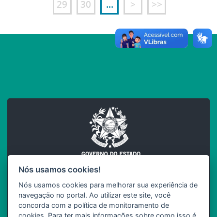
29
30
...
>
>>
Nós usamos cookies!
Nós usamos cookies para melhorar sua experiência de
INCAPER
navegação no portal. Ao utilizar este site, você
SEAG
Governo do Estado do Espírito Santo
concorda com a política de monitoramento de
cookies. Para ter mais informações sobre como isso é