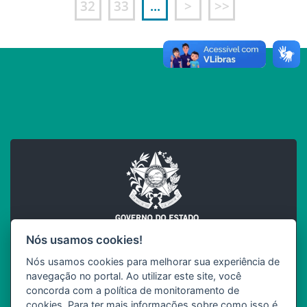
32
33
...
>
>>
Nós usamos cookies!
Nós usamos cookies para melhorar sua experiência de
INCAPER
navegação no portal. Ao utilizar este site, você
SEAG
Governo do Estado do Espírito Santo
concorda com a política de monitoramento de
cookies. Para ter mais informações sobre como isso é